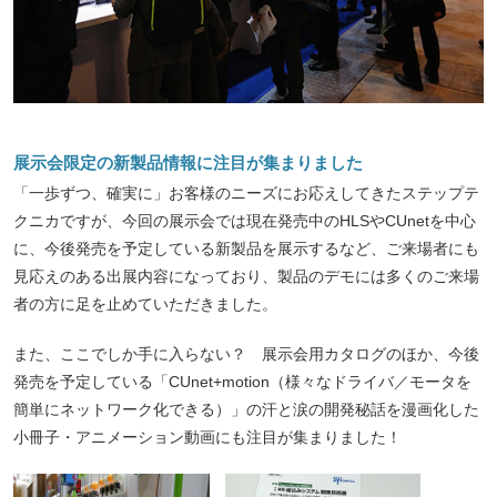
展示会限定の新製品情報に注目が集まりました
「一歩ずつ、確実に」お客様のニーズにお応えしてきたステップテ
クニカですが、今回の展示会では現在発売中のHLSやCUnetを中心
に、今後発売を予定している新製品を展示するなど、ご来場者にも
見応えのある出展内容になっており、製品のデモには多くのご来場
者の方に足を止めていただきました。
また、ここでしか手に入らない？ 展示会用カタログのほか、今後
発売を予定している「CUnet+motion（様々なドライバ／モータを
簡単にネットワーク化できる）」の汗と涙の開発秘話を漫画化した
小冊子・アニメーション動画にも注目が集まりました！