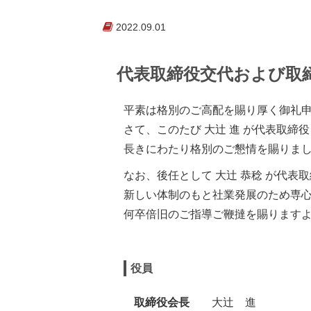
2022.09.01
代表取締役交代および取
平素は格別のご高配を賜り厚く御礼
さて、このたび 大辻󠄀󠄀 進 が代
長きにわたり格別のご懇情を賜りま
なお、後任として 大辻󠄀󠄀 恭稔 が
新しい体制のもと社業発展のため専
何卒倍旧のご指導ご鞭撻を賜ります
役員
取締役会長
大辻󠄀󠄀 進