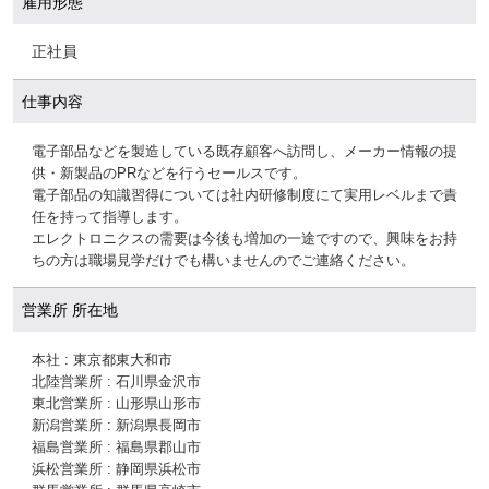
雇用形態
正社員
仕事内容
電子部品などを製造している既存顧客へ訪問し、メーカー情報の提
供・新製品のPRなどを行うセールスです。
電子部品の知識習得については社内研修制度にて実用レベルまで責
任を持って指導します。
エレクトロニクスの需要は今後も増加の一途ですので、興味をお持
ちの方は職場見学だけでも構いませんのでご連絡ください。
営業所 所在地
本社 : 東京都東大和市
北陸営業所 : 石川県金沢市
東北営業所 : 山形県山形市
新潟営業所 : 新潟県長岡市
福島営業所 : 福島県郡山市
浜松営業所 : 静岡県浜松市