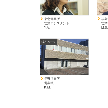
東北営業所
福島
営業アシスタント
営業
Y.A.
M.S
現在ページ
長野営業所
営業職
K.M.