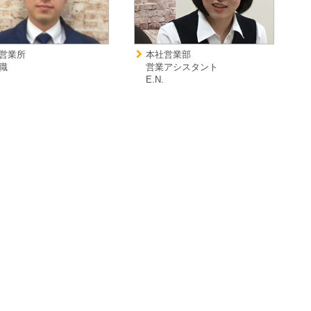
営業所
本社営業部
職
営業アシスタント
.
E.N.